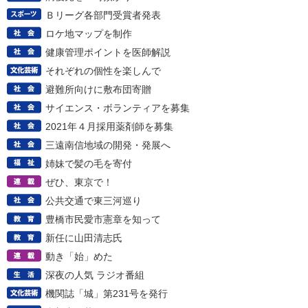
Ｂリーグ各部門受賞者発表
ロケ地マップを制作
健康管理ポイントを医師解説
それぞれの個性を楽しんで
避難所向けに敷布団寄贈
サイエンス・ボランティアを募集
2021年４月採用薬剤師を募集
三遠南信地域の開発・発展へ
姉妹で髪の毛を寄付
ぜひ、東京で！
公共交通で東三河巡り
豊橋市民愛市憲章を知って
新任に山田清志氏
動き「始」めた
深夜の人気 ラジオ番組
機関誌「城」第231号を発行