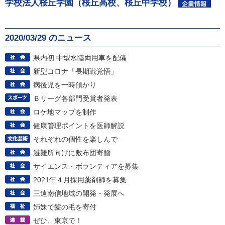
学校法人桜丘学園（桜丘高校、桜丘中学校）
2020/03/29 のニュース
県内初 中型水陸両用車を配備
新型コロナ「長期戦覚悟」
病後児を一時預かり
Ｂリーグ各部門受賞者発表
ロケ地マップを制作
健康管理ポイントを医師解説
それぞれの個性を楽しんで
避難所向けに敷布団寄贈
サイエンス・ボランティアを募集
2021年４月採用薬剤師を募集
三遠南信地域の開発・発展へ
姉妹で髪の毛を寄付
ぜひ、東京で！