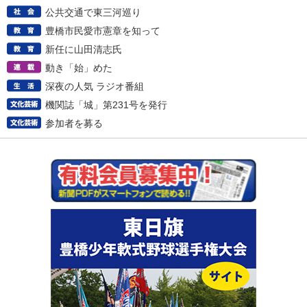
公共交通で東三河巡り
豊橋市民愛市憲章を知って
新任に山田清志氏
動き「始」めた
深夜の人気 ラジオ番組
機関誌「城」第231号を発行
参加者を募る