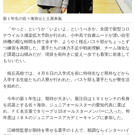
新１年生の佐々海弥㊨と土屋来嵐
「やっと」というか「いよいよ」というべきか。全国で新型コロ
ナウイルス感染拡大予防が行われ、小中高で自粛ムードが漂い自宅
待機の暇な時間を持て余す中、ようやく桜丘バスケ部がちょっとず
つ練習を再開した。選手たちの体力不足や戦術理解、チーム強化な
ど課題は山積みだが、現状を前向きに捉え一歩でも着実に前進して
もらいたい。
桜丘高校では、４月６日の入学式を前に特待生など県外などから
入学する生徒たちの入寮が行われた。バスケ部も選手たちが寮生活
を始めた。
今年の新１年生は、期待が大きい。最注目は１９１センチの長身
を武器とする佐々海弥。ジュニアオールスターの愛知代表に選ば
れ、ＦＥ名古屋でＢリーグＵ15オールスターメンバーに入った。昨
年度はＪＢＡのジュニアユースアカデミーキャンプに参加した。
江崎悟監督が期待を寄せる選手の１人で、順調ならインターハイ