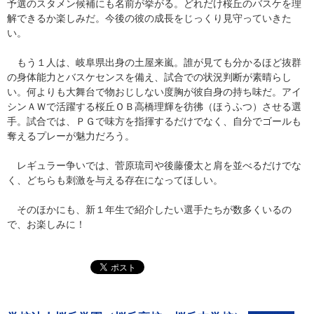
予選のスタメン候補にも名前が挙がる。どれだけ桜丘のバスケを理
解できるか楽しみだ。今後の彼の成長をじっくり見守っていきた
い。
もう１人は、岐阜県出身の土屋来嵐。誰が見ても分かるほど抜群
の身体能力とバスケセンスを備え、試合での状況判断が素晴らし
い。何よりも大舞台で物おじしない度胸が彼自身の持ち味だ。アイ
シンＡＷで活躍する桜丘ＯＢ高橋理輝を彷彿（ほうふつ）させる選
手。試合では、ＰＧで味方を指揮するだけでなく、自分でゴールも
奪えるプレーが魅力だろう。
レギュラー争いでは、菅原琉司や後藤優太と肩を並べるだけでな
く、どちらも刺激を与える存在になってほしい。
そのほかにも、新１年生で紹介したい選手たちが数多くいるの
で、お楽しみに！