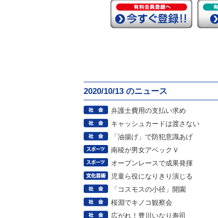
2020/10/13 のニュース
弁護士費用の支払い求め
キャッシュカードは渡さない
「油揚げ」で防犯意識あげ
南稜が男女アベックＶ
オープンレースで成果発揮
児童ら役になりきり演じる
「コスモスの小径」開園
桜淵でキノコ観察会
広がれ！豊川いなり寿司