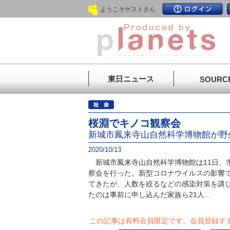
ようこそゲストさん
東日ニュース
SOURC
桜淵でキノコ観察会
新城市鳳来寺山自然科学博物館が野
2020/10/13
新城市鳳来寺山自然科学博物館は11日、
察会を行った。新型コロナウイルスの影響
てきたが、人数を絞るなどの感染対策を講
たのは事前に申し込んだ家族ら21人...
この記事は有料会員限定です。
会員登録す