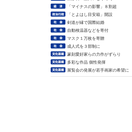
「マイナスの影響」８割超
「とよはし目安箱」開設
剣道が縁で国際結婚
自動検温器などを寄付
マスク１万枚を寄贈
成人式を３部制に
篆刻愛好家らの力作がずらり
多彩な作品 個性発揮
展覧会の発展が若手画家の希望に