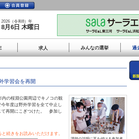
2026（令和8）年
8月6日 木曜日
みんなの選挙
過
E
求人
外学習会を再開
市内の桜淵公園周辺でキノコの観
で今年度は野外学習を全て中止し
じて再開にこぎつけた。 参加し
ると続きをお読みいただけます。
講師の説明に耳を傾ける参加者