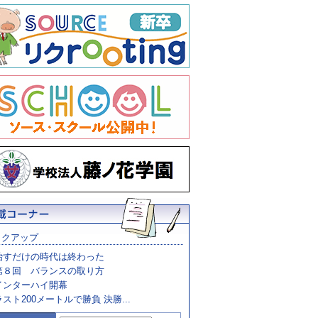
ックアップ
治すだけの時代は終わった
第８回 バランスの取り方
インターハイ開幕
ラスト200メートルで勝負 決勝...