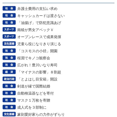
弁護士費用の支払い求め
キャッシュカードは渡さない
「油揚げ」で防犯意識あげ
南稜が男女アベックＶ
オープンレースで成果発揮
児童ら役になりきり演じる
「コスモスの小径」開園
桜淵でキノコ観察会
広がれ！豊川いなり寿司
「マイナスの影響」８割超
「とよはし目安箱」開設
剣道が縁で国際結婚
自動検温器などを寄付
マスク１万枚を寄贈
成人式を３部制に
篆刻愛好家らの力作がずらり