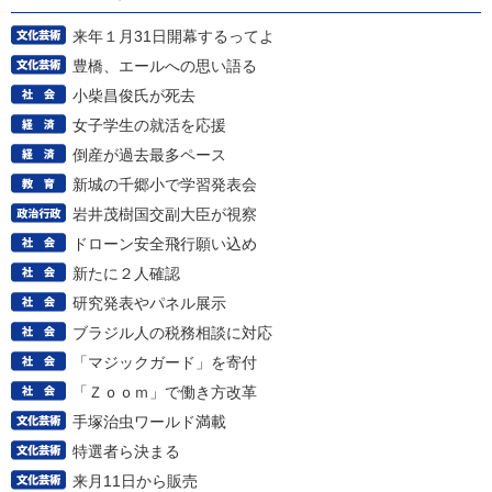
来年１月31日開幕するってよ
豊橋、エールへの思い語る
小柴昌俊氏が死去
女子学生の就活を応援
倒産が過去最多ペース
新城の千郷小で学習発表会
岩井茂樹国交副大臣が視察
ドローン安全飛行願い込め
新たに２人確認
研究発表やパネル展示
ブラジル人の税務相談に対応
「マジックガード」を寄付
「Ｚｏｏｍ」で働き方改革
手塚治虫ワールド満載
特選者ら決まる
来月11日から販売