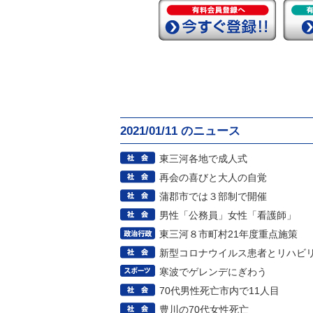
2021/01/11 のニュース
東三河各地で成人式
再会の喜びと大人の自覚
蒲郡市では３部制で開催
男性「公務員」女性「看護師」
東三河８市町村21年度重点施策
新型コロナウイルス患者とリハビ
寒波でゲレンデにぎわう
70代男性死亡市内で11人目
豊川の70代女性死亡