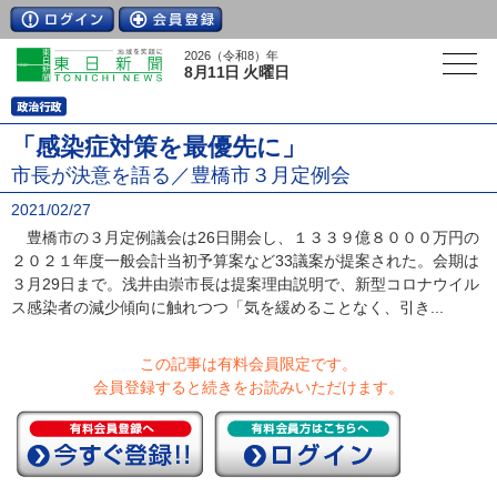
2026（令和8）年
8月11日 火曜日
「感染症対策を最優先に」
市長が決意を語る／豊橋市３月定例会
2021/02/27
豊橋市の３月定例議会は26日開会し、１３３９億８０００万円の
２０２１年度一般会計当初予算案など33議案が提案された。会期は
３月29日まで。浅井由崇市長は提案理由説明で、新型コロナウイル
ス感染者の減少傾向に触れつつ「気を緩めることなく、引き...
この記事は有料会員限定です。
会員登録すると続きをお読みいただけます。