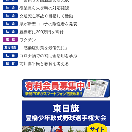
一宮第３分団新詰め所完成
従業員ら火災時の対応確認
交通死亡事故０目指して活動
県が新型コロナの陽性者を発表
豊橋市に200万円を寄付
ワクチン
「感染症対策を最優先に」
コロナ禍での補助金活用を学ぶ
前川喜平氏と教育を考える