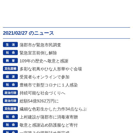
2021/02/27 のニュース
蒲郡市が緊急市民調査
緊急宣言前倒し解除
109年の歴史へ敬意と感謝
多彩な初凧やひな人形華やぐ会場
受賞者らオンラインで参加
豊橋市で新型コロナに１人感染
持続可能な社会づくりへ
総額54億9262万円に
繊細な色彩生かした力作34点ならぶ
上村建設が蒲郡市に消毒液寄贈
敬意と感謝込め防護服など寄付