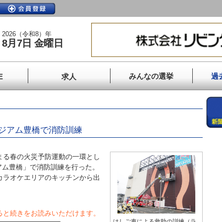
2026（令和8）年
8月7日 金曜日
みんなの選挙
過
E
求人
ジアム豊橋で消防訓練
まる春の火災予防運動の一環とし
アム豊橋」で消防訓練を行った。
カラオケエリアのキッチンから出
ると続きをお読みいただけます。
はしご車による救助の訓練（ラ