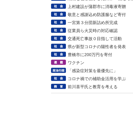
上村建設が蒲郡市に消毒液寄贈
敬意と感謝込め防護服など寄付
一宮第３分団新詰め所完成
従業員ら火災時の対応確認
交通死亡事故０目指して活動
県が新型コロナの陽性者を発表
豊橋市に200万円を寄付
ワクチン
「感染症対策を最優先に」
コロナ禍での補助金活用を学ぶ
前川喜平氏と教育を考える