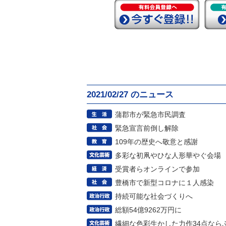
2021/02/27 のニュース
蒲郡市が緊急市民調査
緊急宣言前倒し解除
109年の歴史へ敬意と感謝
多彩な初凧やひな人形華やぐ会場
受賞者らオンラインで参加
豊橋市で新型コロナに１人感染
持続可能な社会づくりへ
総額54億9262万円に
繊細な色彩生かした力作34点なら