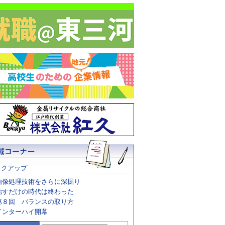
ックアップ
画像処理技術をさらに深掘り
治すだけの時代は終わった
第８回 バランスの取り方
インターハイ開幕