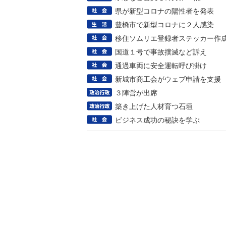
県が新型コロナの陽性者を発表
豊橋市で新型コロナに２人感染
移住ソムリエ登録者ステッカー作
国道１号で事故撲滅など訴え
通過車両に安全運転呼び掛け
新城市商工会がウェブ申請を支援
３陣営が出席
築き上げた人材育つ石垣
ビジネス成功の秘訣を学ぶ