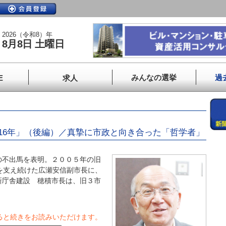
2026（令和8）年
8月8日 土曜日
みんなの選挙
過
E
求人
16年」（後編）／真摯に市政と向き合った「哲学者」
不出馬を表明。２００５年の旧
を支え続けた広瀬安信副市長に、
新庁舎建設 穂積市長は、旧３市
ると続きをお読みいただけます。