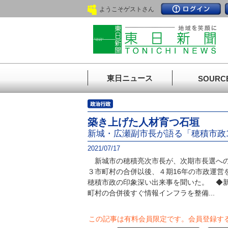
ようこそゲストさん
東日ニュース
SOURC
築き上げた人材育つ石垣
新城・広瀬副市長が語る「穂積市政
2021/07/17
新城市の穂積亮次市長が、次期市長選への
３市町村の合併以後、４期16年の市政運営
穂積市政の印象深い出来事を聞いた。 ◆
町村の合併後すぐ情報インフラを整備...
この記事は有料会員限定です。
会員登録す