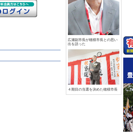
広瀬副市長が穂積市長との思い
出を語った
４期目の当選を決めた穂積市長