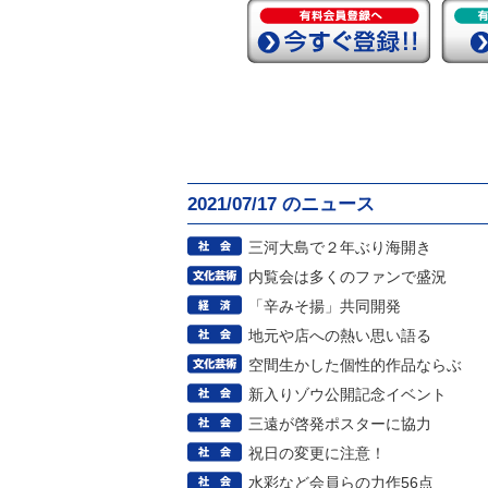
2021/07/17 のニュース
三河大島で２年ぶり海開き
内覧会は多くのファンで盛況
「辛みそ揚」共同開発
地元や店への熱い思い語る
空間生かした個性的作品ならぶ
新入りゾウ公開記念イベント
三遠が啓発ポスターに協力
祝日の変更に注意！
水彩など会員らの力作56点