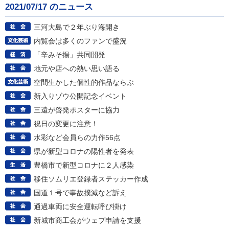
2021/07/17 のニュース
三河大島で２年ぶり海開き
内覧会は多くのファンで盛況
「辛みそ揚」共同開発
地元や店への熱い思い語る
空間生かした個性的作品ならぶ
新入りゾウ公開記念イベント
三遠が啓発ポスターに協力
祝日の変更に注意！
水彩など会員らの力作56点
県が新型コロナの陽性者を発表
豊橋市で新型コロナに２人感染
移住ソムリエ登録者ステッカー作成
国道１号で事故撲滅など訴え
通過車両に安全運転呼び掛け
新城市商工会がウェブ申請を支援