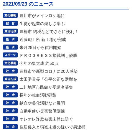
2021/09/23 のニュース
豊川市がメインロケ地に
生徒が起業の楽しさ学ぶ
豊橋市 納税などでさらに便利！
近藤鐵工所 新工場が完成
来月28日から供用開始
ＰＲＯＧＲＥＳＳ接戦制し優勝
今年の集大成 約50点
豊橋市で新型コロナに20人感染
太田委員長「公平公正な選挙を」
二川地区市民館が受講者募集
長年の献血活動顕彰
献血や美化活動など展開
自動車使い災害警備訓練
オレオレ詐欺被害未然に防ぐ
住居侵入と窃盗未遂の疑いで男逮捕