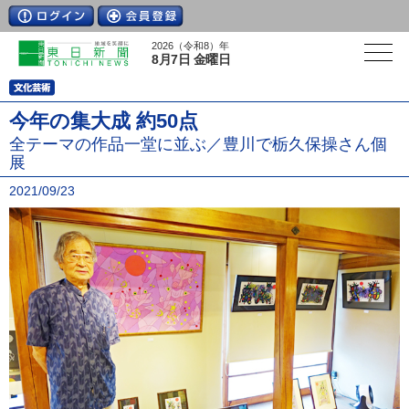
2026（令和8）年
8月7日 金曜日
今年の集大成 約50点
全テーマの作品一堂に並ぶ／豊川で栃久保操さん個
展
2021/09/23