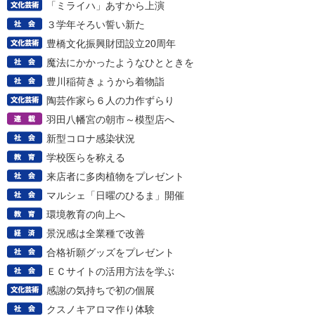
「ミライハ」あすから上演
３学年そろい誓い新た
豊橋文化振興財団設立20周年
魔法にかかったようなひとときを
豊川稲荷きょうから着物詣
陶芸作家ら６人の力作ずらり
羽田八幡宮の朝市～模型店へ
新型コロナ感染状況
学校医らを称える
来店者に多肉植物をプレゼント
マルシェ「日曜のひるま」開催
環境教育の向上へ
景況感は全業種で改善
合格祈願グッズをプレゼント
ＥＣサイトの活用方法を学ぶ
感謝の気持ちで初の個展
クスノキアロマ作り体験