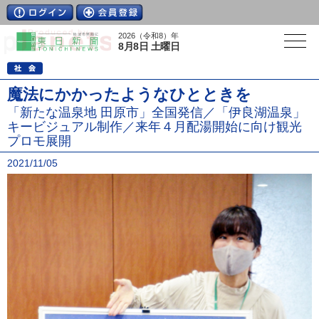
2026（令和8）年
8月8日 土曜日
魔法にかかったようなひとときを
「新たな温泉地 田原市」全国発信／「伊良湖温泉」
キービジュアル制作／来年４月配湯開始に向け観光
プロモ展開
2021/11/05