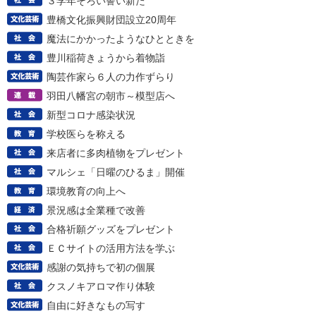
３学年そろい誓い新た
豊橋文化振興財団設立20周年
魔法にかかったようなひとときを
豊川稲荷きょうから着物詣
陶芸作家ら６人の力作ずらり
羽田八幡宮の朝市～模型店へ
新型コロナ感染状況
学校医らを称える
来店者に多肉植物をプレゼント
マルシェ「日曜のひるま」開催
環境教育の向上へ
景況感は全業種で改善
合格祈願グッズをプレゼント
ＥＣサイトの活用方法を学ぶ
感謝の気持ちで初の個展
クスノキアロマ作り体験
自由に好きなもの写す