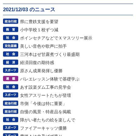
2021/12/03 のニュース
県に豊鉄支援を要望
小中学校１校ずつ減
ポインセチアなどでＸマスツリー展示
美しい音色や歌声に拍手
三河本はぜ甘露煮づくり最盛期
経済回復の期待感
原さん成果発揮し優勝
バレエレッスン体験で基礎学ぶ
あす設楽ダム工事の見学会
女性アスリートたちが登壇
市側「今後は特に重要」
自慢の風景・特産品を掲載
障がい者たちの絵を楽しんで
ファイアーキャッツ優勝