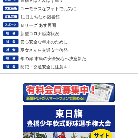
豊橋Ａは力及ばず準Ｖ
ユーモラスなフォトで元気に
11日まちなか図書館
Ｂリーグ あす再開
新型コロナ感染状況
安心安全な年末のために
巫女さんら交通安全啓発
年の瀬 市民の安全安心へ決意新た
防犯・交通安全に注意を！