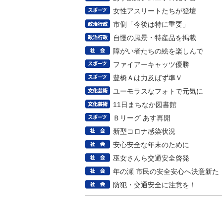
女性アスリートたちが登壇
市側「今後は特に重要」
自慢の風景・特産品を掲載
障がい者たちの絵を楽しんで
ファイアーキャッツ優勝
豊橋Ａは力及ばず準Ｖ
ユーモラスなフォトで元気に
11日まちなか図書館
Ｂリーグ あす再開
新型コロナ感染状況
安心安全な年末のために
巫女さんら交通安全啓発
年の瀬 市民の安全安心へ決意新た
防犯・交通安全に注意を！