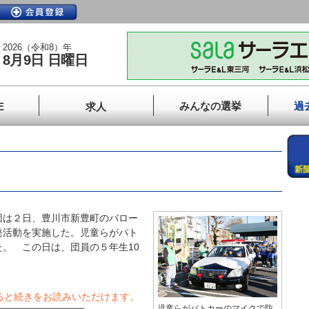
2026（令和8）年
8月9日 日曜日
みんなの選挙
過
E
求人
は２日、豊川市新豊町のバロー
発活動を実施した。児童らがパト
。 この日は、団員の５年生10
ると続きをお読みいただけます。
児童らがパトカーのマイクで防