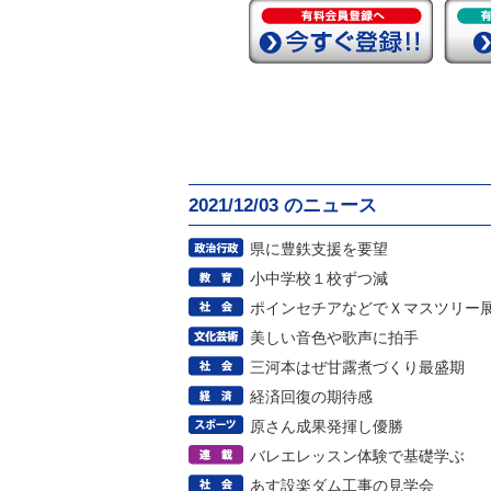
2021/12/03 のニュース
県に豊鉄支援を要望
小中学校１校ずつ減
ポインセチアなどでＸマスツリー
美しい音色や歌声に拍手
三河本はぜ甘露煮づくり最盛期
経済回復の期待感
原さん成果発揮し優勝
バレエレッスン体験で基礎学ぶ
あす設楽ダム工事の見学会