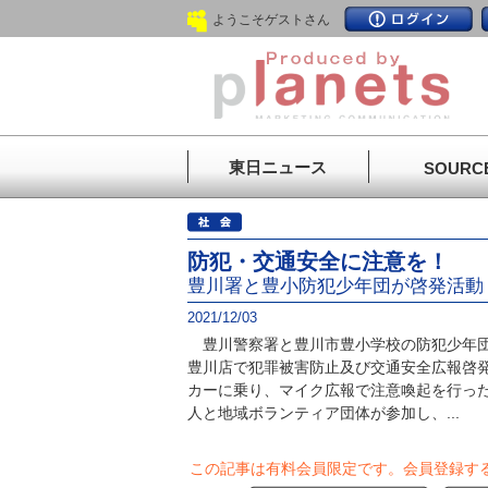
ようこそゲストさん
東日ニュース
SOURC
防犯・交通安全に注意を！
豊川署と豊小防犯少年団が啓発活動
2021/12/03
豊川警察署と豊川市豊小学校の防犯少年団
豊川店で犯罪被害防止及び交通安全広報啓
カーに乗り、マイク広報で注意喚起を行った
人と地域ボランティア団体が参加し、...
この記事は有料会員限定です。
会員登録す