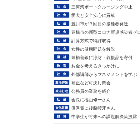
三河湾ボートクルージング中止
愛犬と安全安心に貢献
豊川市が３回目の接種券発送
豊橋市の新型コロナ新規感染者ゼ
計算方式で特許取得
女性の健康問題を解説
豊橋善銀に浄財・義援品を寄付
お金を考えるきっかけに
外部講師からマネジメントを学ぶ
補正など可決し閉会
公務員の業務を紹介
会長に樅山修一さん
優秀賞に後藤崚牙さん
中学生が将来への課題解決策披露