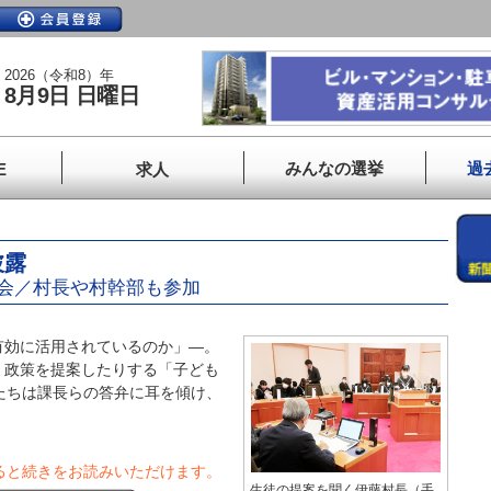
2026（令和8）年
8月9日 日曜日
みんなの選挙
過
E
求人
披露
会／村長や村幹部も参加
効に活用されているのか」―。
、政策を提案したりする「子ども
たちは課長らの答弁に耳を傾け、
ると続きをお読みいただけます。
生徒の提案を聞く伊藤村長（手