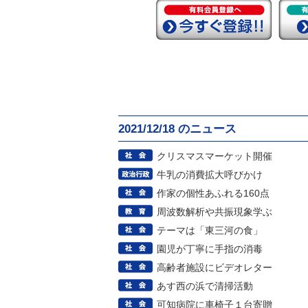
2021/12/18 のニュース
クリスマスマーケット開催
牛乳の消費拡大呼びかけ
作家の個性あふれる160点
周波数解析や共振現象学ぶ
テーマは「東三河の食」
園児が丁寧に手指の消毒
高齢者施設にビデオレター
あす西の浜で清掃活動
可知病院に車椅子１台寄贈