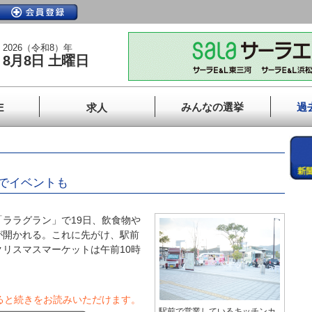
2026（令和8）年
8月8日 土曜日
みんなの選挙
過
E
求人
でイベントも
ララグラン」で19日、飲食物や
が開かれる。これに先がけ、駅前
リスマスマーケットは午前10時
ると続きをお読みいただけます。
駅前で営業しているキッチンカ