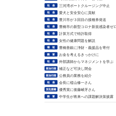
三河湾ボートクルージング中止
愛犬と安全安心に貢献
豊川市が３回目の接種券発送
豊橋市の新型コロナ新規感染者ゼ
計算方式で特許取得
女性の健康問題を解説
豊橋善銀に浄財・義援品を寄付
お金を考えるきっかけに
外部講師からマネジメントを学ぶ
補正など可決し閉会
公務員の業務を紹介
会長に樅山修一さん
優秀賞に後藤崚牙さん
中学生が将来への課題解決策披露