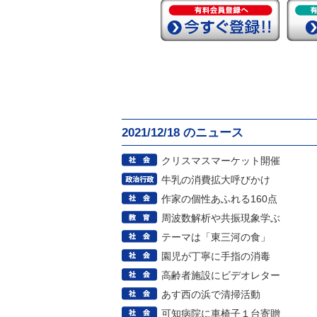
2021/12/18 のニュース
クリスマスマーケット開催
牛乳の消費拡大呼びかけ
作家の個性あふれる160点
周波数解析や共振現象学ぶ
テーマは「東三河の食」
園児が丁寧に手指の消毒
高齢者施設にビデオレター
あす西の浜で清掃活動
可知病院に車椅子１台寄贈