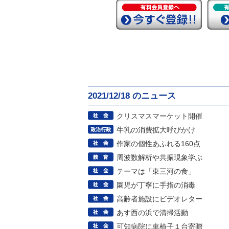
2021/12/18 のニュース
クリスマスマーケット開催
牛乳の消費拡大呼びかけ
作家の個性あふれる160点
周波数解析や共振現象学ぶ
テーマは「東三河の食」
園児が丁寧に手指の消毒
高齢者施設にビデオレター
あす西の浜で清掃活動
可知病院に車椅子１台寄贈