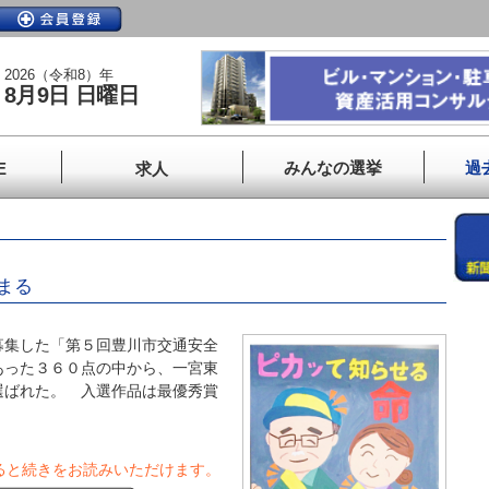
2026（令和8）年
8月9日 日曜日
みんなの選挙
過
E
求人
まる
集した「第５回豊川市交通安全
あった３６０点の中から、一宮東
選ばれた。 入選作品は最優秀賞
ると続きをお読みいただけます。