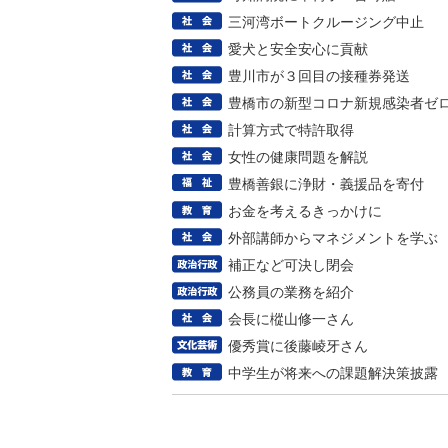
三河湾ボートクルージング中止
愛犬と安全安心に貢献
豊川市が３回目の接種券発送
豊橋市の新型コロナ新規感染者ゼ
計算方式で特許取得
女性の健康問題を解説
豊橋善銀に浄財・義援品を寄付
お金を考えるきっかけに
外部講師からマネジメントを学ぶ
補正など可決し閉会
公務員の業務を紹介
会長に樅山修一さん
優秀賞に後藤崚牙さん
中学生が将来への課題解決策披露