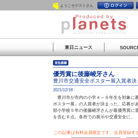
ようこそゲストさん
東日ニュース
SOURC
優秀賞に後藤崚牙さん
豊川市交通安全ポスター展入賞者決
2021/12/18
豊川市が市内の小学４～６年生を対象に募
ポスター展」の入賞者が決まった。応募が
部小学校５年の後藤崚牙さんが最優秀賞に
を含む６点。各所での展示や交通安全に...
この記事は有料会員限定です。
会員登録す