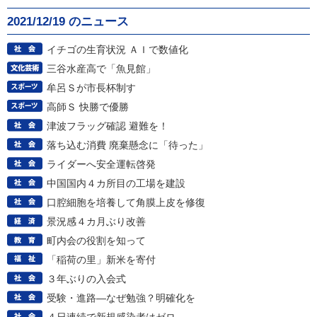
2021/12/19 のニュース
イチゴの生育状況 ＡＩで数値化
三谷水産高で「魚見館」
牟呂Ｓが市長杯制す
高師Ｓ 快勝で優勝
津波フラッグ確認 避難を！
落ち込む消費 廃棄懸念に「待った」
ライダーへ安全運転啓発
中国国内４カ所目の工場を建設
口腔細胞を培養して角膜上皮を修復
景況感４カ月ぶり改善
町内会の役割を知って
「稲荷の里」新米を寄付
３年ぶりの入会式
受験・進路―なぜ勉強？明確化を