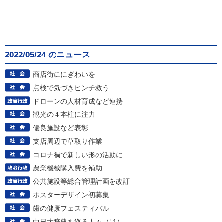
2022/05/24 のニュース
商店街ににぎわいを
点検で気づきピンチ救う
ドローンの人材育成など連携
観光の４本柱に注力
優良施設など表彰
支店周辺で草取り作業
コロナ禍で新しい形の活動に
農業機械購入費を補助
公共施設等総合管理計画を改訂
ポスターデザイン初募集
歯の健康フェスティバル
中日大辞典を巡る人々（11）