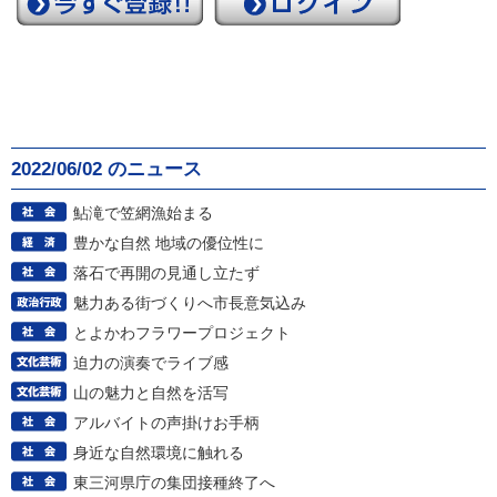
2022/06/02 のニュース
鮎滝で笠網漁始まる
豊かな自然 地域の優位性に
落石で再開の見通し立たず
魅力ある街づくりへ市長意気込み
とよかわフラワープロジェクト
迫力の演奏でライブ感
山の魅力と自然を活写
アルバイトの声掛けお手柄
身近な自然環境に触れる
東三河県庁の集団接種終了へ