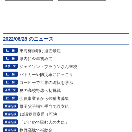
2022/06/28 のニュース
東海梅雨明け過去最短
県内に今年初めて
ジェイソン・ブラウンさん来校
パトカーや防災車ににっこり
コーヒーで世界の現状を学ぶ
夏の高校野球へ初挑戦
会員事業者から候補者募集
母子父子福祉手当で誤支給
10議案原案通り可決
「いじめで悩む人の力に」
物価高騰で補助金