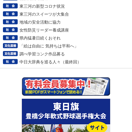
東三河の新型コロナ状況
東三河のスイーツが大集合
地域の安全活動に協力
女性防災リーダー養成講座
県内猛暑日続くおそれ
「絵は自由に 気持ちは平和へ」
調べ学習コンク作品募る
中日大辞典を巡る人々（最終回）