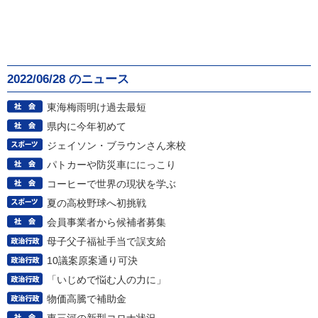
2022/06/28 のニュース
東海梅雨明け過去最短
県内に今年初めて
ジェイソン・ブラウンさん来校
パトカーや防災車ににっこり
コーヒーで世界の現状を学ぶ
夏の高校野球へ初挑戦
会員事業者から候補者募集
母子父子福祉手当で誤支給
10議案原案通り可決
「いじめで悩む人の力に」
物価高騰で補助金