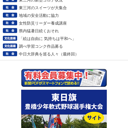
東三河の新型コロナ状況
東三河のスイーツが大集合
地域の安全活動に協力
女性防災リーダー養成講座
県内猛暑日続くおそれ
「絵は自由に 気持ちは平和へ」
調べ学習コンク作品募る
中日大辞典を巡る人々（最終回）