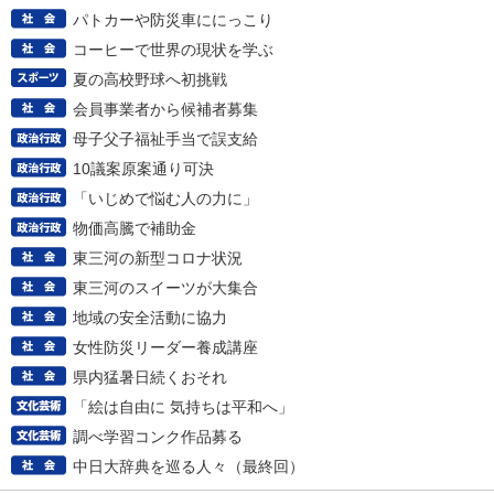
パトカーや防災車ににっこり
コーヒーで世界の現状を学ぶ
夏の高校野球へ初挑戦
会員事業者から候補者募集
母子父子福祉手当で誤支給
10議案原案通り可決
「いじめで悩む人の力に」
物価高騰で補助金
東三河の新型コロナ状況
東三河のスイーツが大集合
地域の安全活動に協力
女性防災リーダー養成講座
県内猛暑日続くおそれ
「絵は自由に 気持ちは平和へ」
調べ学習コンク作品募る
中日大辞典を巡る人々（最終回）