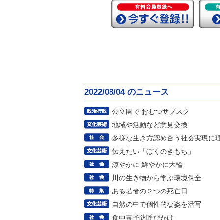
2022/08/04 のニュース
公立園で おむつサブスク
地域や活動など意見交換
多様な生き方認め合う社会実現に
伝えたい「ぼくのきもち」
涼やかに 鮮やかに大輪
川の生き物から学ぶ環境保全
ある若者の２つの死亡日
自然の中で個性的な姿を活写
食中毒予防呼びかけ