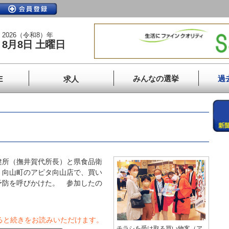
2026（令和8）年
8月8日 土曜日
みんなの選挙
過
E
求人
所（撫井賀代所長）と県食品衛
、向山町のアピタ向山店で、買い
予防を呼びかけた。 参加したの
ると続きをお読みいただけます。
チラシを受け取る買い物客（ア