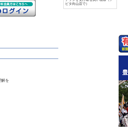
ピタ向山店で）
理解を