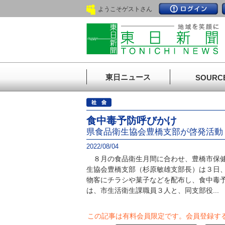
ようこそゲストさん
東日ニュース
SOURC
食中毒予防呼びかけ
県食品衛生協会豊橋支部が啓発活動
2022/08/04
８月の食品衛生月間に合わせ、豊橋市保健
生協会豊橋支部（杉原敏雄支部長）は３日
物客にチラシや菓子などを配布し、食中毒
は、市生活衛生課職員３人と、同支部役...
この記事は有料会員限定です。
会員登録す