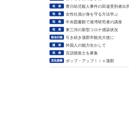
豊川幼児殺人事件の田邉受刑者出
女性社員が身を守る方法学ぶ
中央図書館で港湾研究者の講座
東三河の新型コロナ感染状況
引き続き蒲郡市観光大使に
外国人の能力生かして
言語聴覚士を募集
ポップ・アップ！ｉｎ蒲郡