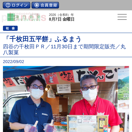
2026（令和8）年
8月7日 金曜日
「千枚田五平餅」ふるまう
四谷の千枚田ＰＲ／11月30日まで期間限定販売／丸
八製菓
2022/09/02