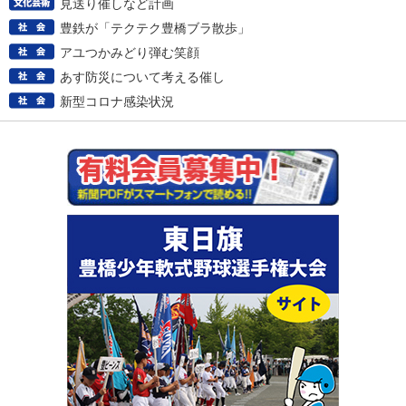
見送り催しなど計画
豊鉄が「テクテク豊橋ブラ散歩」
アユつかみどり弾む笑顔
あす防災について考える催し
新型コロナ感染状況