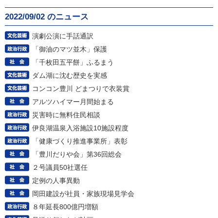
2022/09/02 のニュース
演劇公演に手話通訳
「御油のマツ並木」保護
「千枚田五平餅」ふるまう
ダム湖に沈む歴史を実感
コンコン豊川 どまつりで衣装賞
アルツハイマー月間始まる
災害時に無料住民相談
伊良湖温泉入浴施設10施設程度
「健康づくり推進事業所」表彰
「豊川だりや会」第36回総会
２号議員50社選任
定例の人事異動
岡田建設が社員・家族現場見学会
８年延長800億円増額