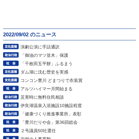
2022/09/02 のニュース
演劇公演に手話通訳
「御油のマツ並木」保護
「千枚田五平餅」ふるまう
ダム湖に沈む歴史を実感
コンコン豊川 どまつりで衣装賞
アルツハイマー月間始まる
災害時に無料住民相談
伊良湖温泉入浴施設10施設程度
「健康づくり推進事業所」表彰
「豊川だりや会」第36回総会
２号議員50社選任