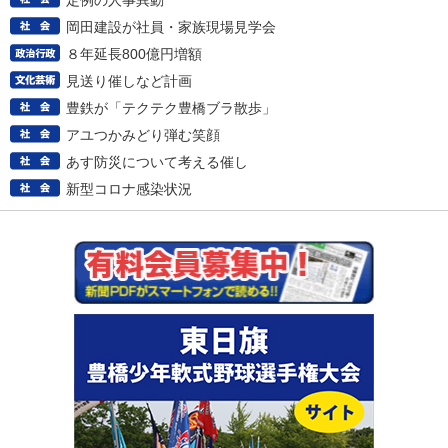
定例の人事異動
岡田建設が社員・家族現場見学会
８年延長800億円増額
見送り催しなど計画
豊鉄が「テクテク豊橋ブラ散歩」
アユつかみどり弾む笑顔
あす防災について考える催し
新型コロナ感染状況