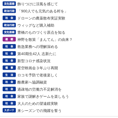
飾りつけに涼風を感じて
「900人でも元気のある村を」
ドローンの農薬散布実証実験
ウィッグなど購入補助
豊橋のものづくり原点を知る
神野を散策「まんてん」の由来？
救急業務への理解深める
第40期生42人 志新たに
新型コロナ感染状況
星空映画会３年ぶり再開
ロコモ予防で老後楽しく
酪農家へ協調融資
過疎地の労働力不足解消を
家族で謎解きゲームを楽しもう
大人のための望遠鏡実験
来シーズンでの飛躍を誓う