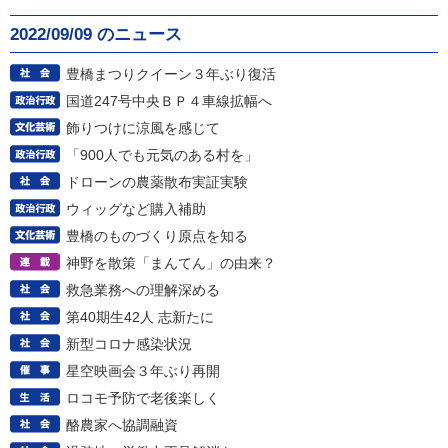
2022/09/09 のニュース
豊橋まつりクイーン３年ぶり復活
国道247号中央ＢＰ４車線拡幅へ
飾りつけに涼風を感じて
「900人でも元気のある村を」
ドローンの農薬散布実証実験
ウィッグなど購入補助
豊橋のものづくり原点を知る
神野を散策「まんてん」の由来？
救急業務への理解深める
第40期生42人 志新たに
新型コロナ感染状況
星空映画会３年ぶり再開
ロコモ予防で老後楽しく
酪農家へ協調融資