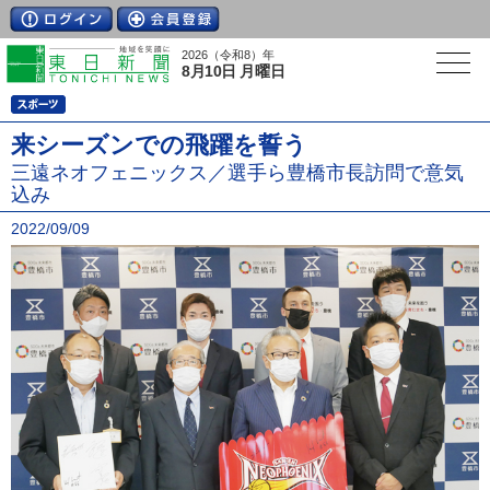
2026（令和8）年
8月10日 月曜日
来シーズンでの飛躍を誓う
三遠ネオフェニックス／選手ら豊橋市長訪問で意気
込み
2022/09/09