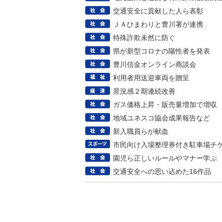
交通安全に貢献した人ら表彰
ＪＡひまわりと豊川署が連携
特殊詐欺未然に防ぐ
県が新型コロナの陽性者を発表
豊川信金オンライン商談会
利用者用送迎車両を贈呈
景況感２期連続改善
ガス価格上昇・販売量増加で増収
地域ユネスコ協会成果報告など
新入職員らが献血
市民向け入場整理券付き駐車場チ
園児ら正しいルールやマナー学ぶ
交通安全への思い込めた16作品