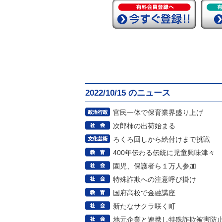
2022/10/15 のニュース
官民一体で保育業界盛り上げ
次郎柿の出荷始まる
ろくろ回しから絵付けまで挑戦
400年伝わる伝統に児童興味津々
園児、保護者ら１万人参加
特殊詐欺への注意呼び掛け
国府高校で金融講座
新たなサクラ咲く町
地元企業と連携し特殊詐欺被害防