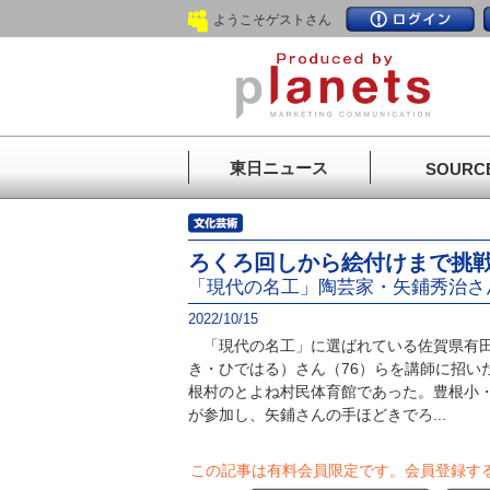
ようこそゲストさん
東日ニュース
SOURC
ろくろ回しから絵付けまで挑
「現代の名工」陶芸家・矢鋪秀治さ
2022/10/15
「現代の名工」に選ばれている佐賀県有田
き・ひではる）さん（76）らを講師に招い
根村のとよね村民体育館であった。豊根小・
が参加し、矢鋪さんの手ほどきでろ...
この記事は有料会員限定です。
会員登録す