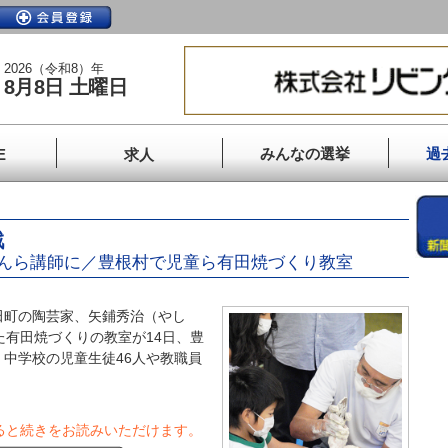
2026（令和8）年
8月8日 土曜日
みんなの選挙
過
E
求人
戦
んら講師に／豊根村で児童ら有田焼づくり教室
町の陶芸家、矢鋪秀治（やし
た有田焼づくりの教室が14日、豊
中学校の児童生徒46人や教職員
ると続きをお読みいただけます。