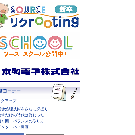
ックアップ
画像処理技術をさらに深掘り
治すだけの時代は終わった
第８回 バランスの取り方
インターハイ開幕