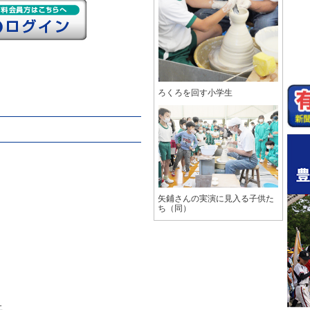
ろくろを回す小学生
矢鋪さんの実演に見入る子供た
ち（同）
止