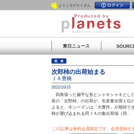
ようこそゲストさん
東日ニュース
SOURC
次郎柿の出荷始まる
ＪＡ豊橋
2022/10/15
四角張った扁平な形とシャキシャキとした
長の「次郎柿」の出荷が、生産量全国１位
よると、今シーズンは「大豊作」が期待で
柿が運び込まれる同ＪＡの集出荷場（同...
この記事は有料会員限定です。
会員登録す