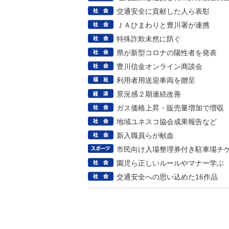
交通安全に貢献した人ら表彰
ＪＡひまわりと豊川署が連携
特殊詐欺未然に防ぐ
県が新型コロナの陽性者を発表
豊川信金オンライン商談会
利用者用送迎車両を贈呈
景況感２期連続改善
ガス価格上昇・販売量増加で増収
地域ユネスコ協会成果報告など
新入職員らが献血
市民向け入場整理券付き駐車場チ
園児ら正しいルールやマナー学ぶ
交通安全への思い込めた16作品