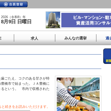
2026（令和8）年
8月9日 日曜日
みんなの選挙
過
E
求人
歯ごたえ、コクのある甘さが特
の豊橋市で始まった。ＪＡ豊橋に
きるという。 市内で収穫された
ると続きをお読みいただけます。