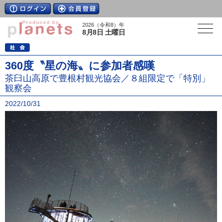
2026（令和8）年
8月8日 土曜日
360度〝星の海〟に参加者感嘆
茶臼山高原で豊根村観光協会／８組限定で「特別」
観察会
2022/10/31