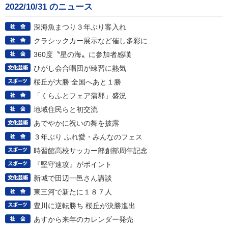
2022/10/31 のニュース
深海魚まつり３年ぶり客入れ
クラシックカー展示など催し多彩に
360度〝星の海〟に参加者感嘆
ひがし会合唱団が練習に熱気
桜丘が大勝 全国へあと１勝
「くらふとフェア蒲郡」盛況
地域住民らと初交流
あでやかに祝いの舞を披露
３年ぶり ふれ愛・みんなのフェス
時習館高校サッカー部創部周年記念
『堅守速攻』がポイント
新城で田辺一邑さん講談
東三河で新たに１８７人
豊川に逆転勝ち 桜丘が決勝進出
あすから来年のカレンダー発売