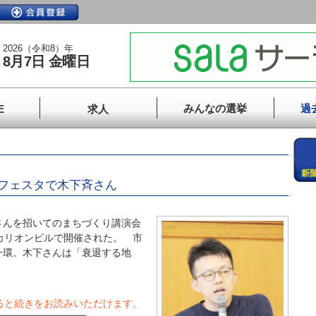
2026（令和8）年
8月7日 金曜日
みんなの選挙
過
E
求人
フェスタで木下斉さん
んを招いてのまちづくり講演会
カリオンビルで開催された。 市
一環。木下さんは「衰退する地
ると続きをお読みいただけます。