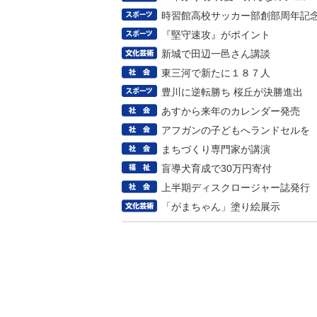
時習館高校サッカー部創部周年記
『堅守速攻』がポイント
新城で田辺一邑さん講談
東三河で新たに１８７人
豊川に逆転勝ち 桜丘が決勝進出
あすから来年のカレンダー発売
アフガンの子どもへランドセルを
まちづくり専門家が講演
盲導犬育成で30万円寄付
上半期ディスクロージャー誌発行
「がまちゃん」塗り絵展示