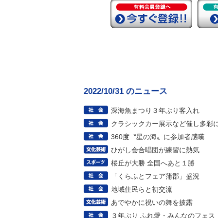
2022/10/31 のニュース
深海魚まつり３年ぶり客入れ
クラシックカー展示など催し多彩
360度〝星の海〟に参加者感嘆
ひがし会合唱団が練習に熱気
桜丘が大勝 全国へあと１勝
「くらふとフェア蒲郡」盛況
地域住民らと初交流
あでやかに祝いの舞を披露
３年ぶり ふれ愛・みんなのフェス