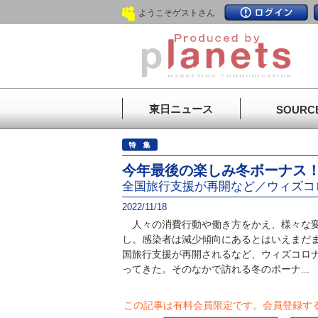
ようこそゲストさん
東日ニュース
SOURC
今年最後の楽しみ冬ボーナス
全国旅行支援が再開など／ウィズコ
2022/11/18
人々の消費行動や働き方をかえ、様々な変
し。感染者は減少傾向にあるとはいえまだ
国旅行支援が再開されるなど、ウィズコロ
ってきた。そのなかで訪れる冬のボーナ...
この記事は有料会員限定です。
会員登録す