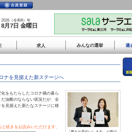
2026（令和8）年
8月7日 金曜日
みんなの選挙
過
E
求人
！
ロナを見据えた新ステージへ
化をもたらしたコロナ禍の暮ら
まだ油断のならない状況だが、全
ナを見据えた新たなステージに移
ると続きをお読みいただけます。
「夢をお手伝いします」と呼び