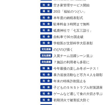
空き家管理サービス開始
20日「福祉のつどい」
本年度の納税表彰式
駐車料金３時間まで無料
砥鹿神社で「七五三詣り」
自転車で30カ国走破
学校医が文部科学大臣表彰
のびのび描く
入賞チーム活躍シーン並ぶ
７施設の利用者ら多彩に
今年最後の楽しみ冬ボーナス！
暴力追放活動など尽力４人を顕彰
年末の特殊詐欺阻止を
子どものＳＮＳトラブル対策講座
ゲームなど通して食の大切さ学ぶ
初期消火で被害拡大防ぐ