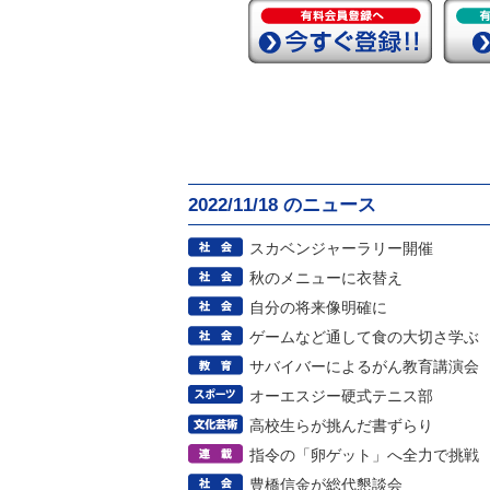
2022/11/18 のニュース
スカベンジャーラリー開催
秋のメニューに衣替え
自分の将来像明確に
ゲームなど通して食の大切さ学ぶ
サバイバーによるがん教育講演会
オーエスジー硬式テニス部
高校生らが挑んだ書ずらり
指令の「卵ゲット」へ全力で挑戦
豊橋信金が総代懇談会