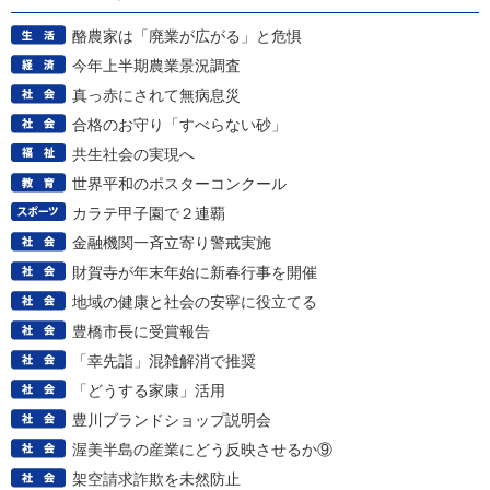
酪農家は「廃業が広がる」と危惧
今年上半期農業景況調査
真っ赤にされて無病息災
合格のお守り「すべらない砂」
共生社会の実現へ
世界平和のポスターコンクール
カラテ甲子園で２連覇
金融機関一斉立寄り警戒実施
財賀寺が年末年始に新春行事を開催
地域の健康と社会の安寧に役立てる
豊橋市長に受賞報告
「幸先詣」混雑解消で推奨
「どうする家康」活用
豊川ブランドショップ説明会
渥美半島の産業にどう反映させるか⑨
架空請求詐欺を未然防止