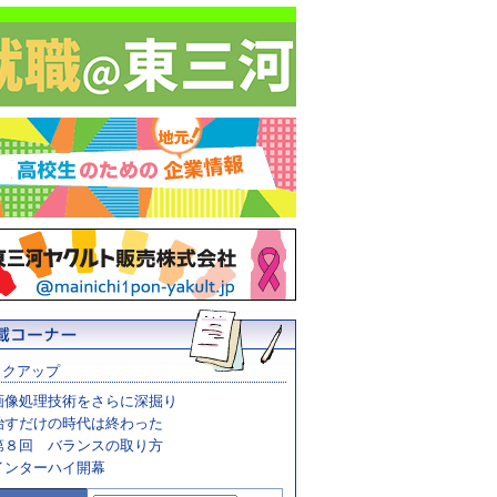
ックアップ
画像処理技術をさらに深掘り
治すだけの時代は終わった
第８回 バランスの取り方
インターハイ開幕