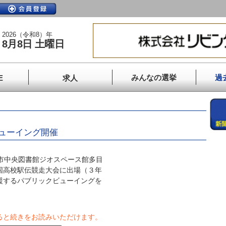
2026（令和8）年
8月8日 土曜日
みんなの選挙
過
E
求人
ューイング開催
市中央図書館ジオスペース館多目
国高校駅伝競走大会に出場（３年
援するパブリックビューイングを
ると続きをお読みいただけます。