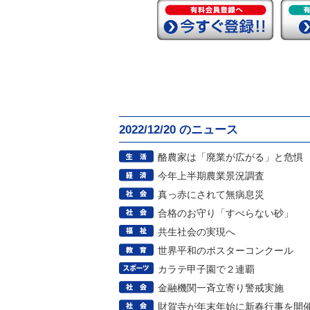
2022/12/20 のニュース
酪農家は「廃業が広がる」と危惧
今年上半期農業景況調査
真っ赤にされて無病息災
合格のお守り「すべらない砂」
共生社会の実現へ
世界平和のポスターコンクール
カラテ甲子園で２連覇
金融機関一斉立寄り警戒実施
財賀寺が年末年始に新春行事を開