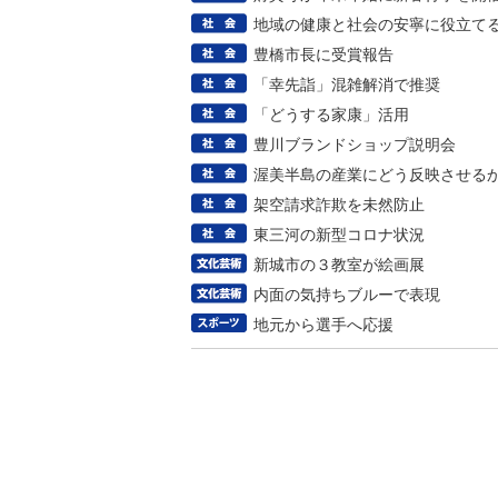
地域の健康と社会の安寧に役立て
豊橋市長に受賞報告
「幸先詣」混雑解消で推奨
「どうする家康」活用
豊川ブランドショップ説明会
渥美半島の産業にどう反映させる
架空請求詐欺を未然防止
東三河の新型コロナ状況
新城市の３教室が絵画展
内面の気持ちブルーで表現
地元から選手へ応援