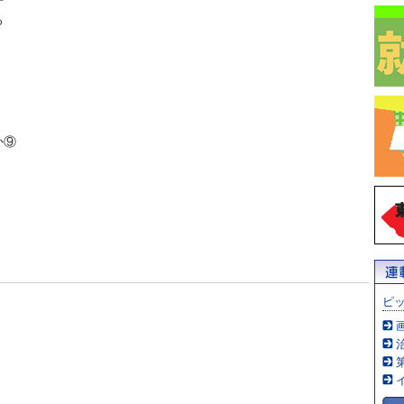
る
か⑨
ピ