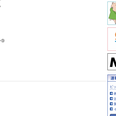
る
か⑨
ピ