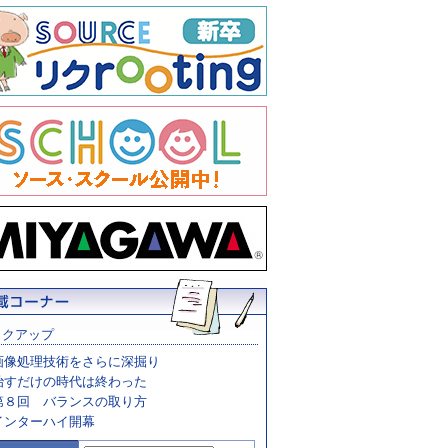
ックアップ
画像処理技術をさらに深掘り
治すだけの時代は終わった
第８回 バランスの取り方
インターハイ開幕