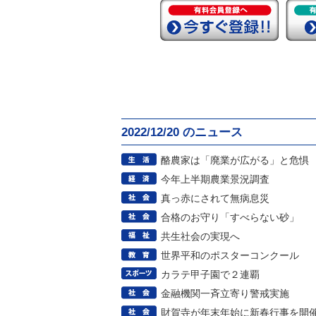
2022/12/20 のニュース
酪農家は「廃業が広がる」と危惧
今年上半期農業景況調査
真っ赤にされて無病息災
合格のお守り「すべらない砂」
共生社会の実現へ
世界平和のポスターコンクール
カラテ甲子園で２連覇
金融機関一斉立寄り警戒実施
財賀寺が年末年始に新春行事を開