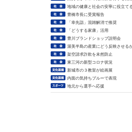
地域の健康と社会の安寧に役立て
豊橋市長に受賞報告
「幸先詣」混雑解消で推奨
「どうする家康」活用
豊川ブランドショップ説明会
渥美半島の産業にどう反映させる
架空請求詐欺を未然防止
東三河の新型コロナ状況
新城市の３教室が絵画展
内面の気持ちブルーで表現
地元から選手へ応援