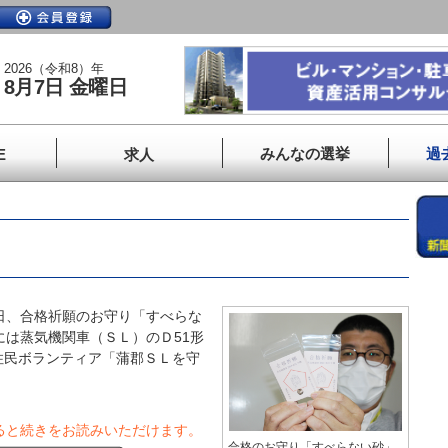
2026（令和8）年
8月7日 金曜日
みんなの選挙
過
E
求人
」
日、合格祈願のお守り「すべらな
には蒸気機関車（ＳＬ）のＤ51形
住民ボランティア「蒲郡ＳＬを守
ると続きをお読みいただけます。
合格のお守り「すべらない砂」