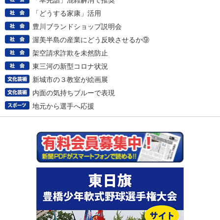
「幸先詣」混雑解消で推奨
「どうする家康」活用
豊川ブランドショップ説明会
渥美半島の産業にどう反映させるか⑨
架空請求詐欺を未然防止
東三河の新型コロナ状況
新城市の３教室が絵画展
内面の気持ちブルーで表現
地元から選手へ応援