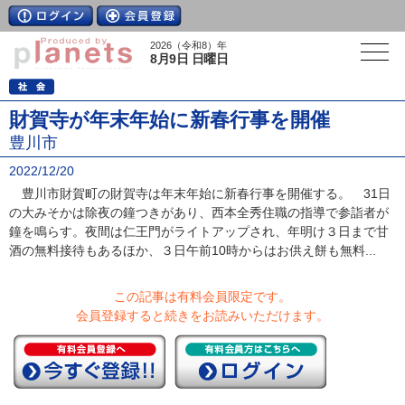
2026（令和8）年
8月9日 日曜日
財賀寺が年末年始に新春行事を開催
豊川市
2022/12/20
豊川市財賀町の財賀寺は年末年始に新春行事を開催する。 31日
の大みそかは除夜の鐘つきがあり、西本全秀住職の指導で参詣者が
鐘を鳴らす。夜間は仁王門がライトアップされ、年明け３日まで甘
酒の無料接待もあるほか、３日午前10時からはお供え餅も無料...
この記事は有料会員限定です。
会員登録すると続きをお読みいただけます。