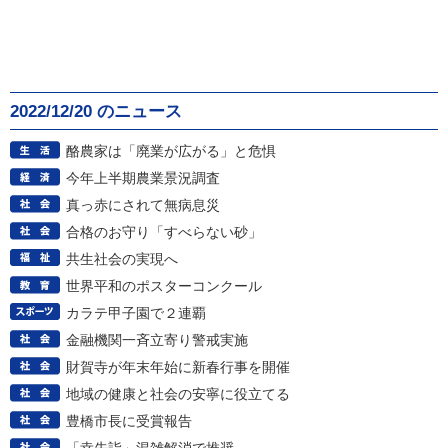
2022/12/20 のニュース
酪農家は「廃業が広がる」と危惧
今年上半期農業景況調査
真っ赤にされて無病息災
合格のお守り「すべらない砂」
共生社会の実現へ
世界平和のポスターコンクール
カラテ甲子園で２連覇
金融機関一斉立寄り警戒実施
財賀寺が年末年始に新春行事を開催
地域の健康と社会の安寧に役立てる
豊橋市長に受賞報告