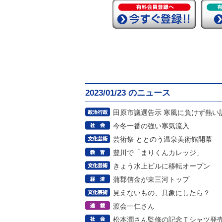
2023/01/23 のニュース
田原市議選告示 寒風に負けず熱い
今冬一番の強い寒気流入
芸術祭 ととのう温泉美術館開幕
豊川で「まりくんカレッジ」
きょう水上ビルに移転オープン
蒲郡信金が東三河トップ
見えないもの、具象にしたら？
渡会一仁さん
松本潤さん監修の記念Ｔシャツ発