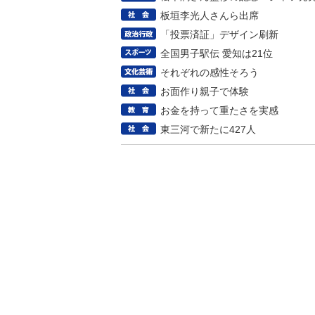
板垣李光人さんら出席
「投票済証」デザイン刷新
全国男子駅伝 愛知は21位
それぞれの感性そろう
お面作り親子で体験
お金を持って重たさを実感
東三河で新たに427人