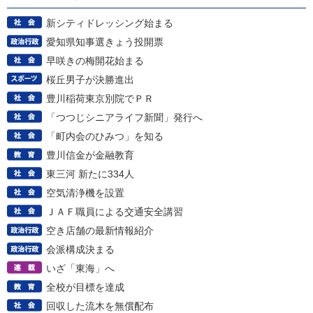
新シティドレッシング始まる
愛知県知事選きょう投開票
早咲きの梅開花始まる
桜丘男子が決勝進出
豊川稲荷東京別院でＰＲ
「つつじシニアライフ新聞」発行へ
「町内会のひみつ」を知る
豊川信金が金融教育
東三河 新たに334人
空気清浄機を設置
ＪＡＦ職員による交通安全講習
空き店舗の最新情報紹介
会派構成決まる
いざ「東海」へ
全校が目標を達成
回収した流木を無償配布