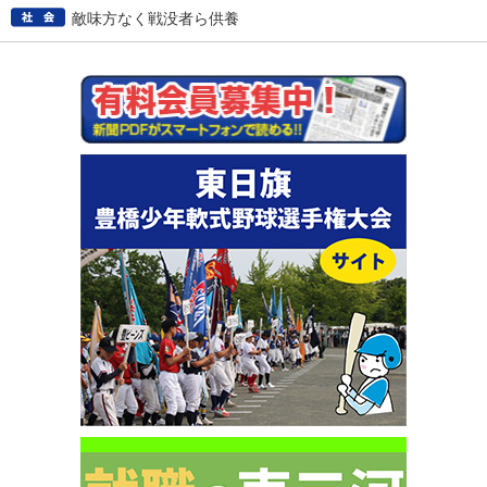
敵味方なく戦没者ら供養