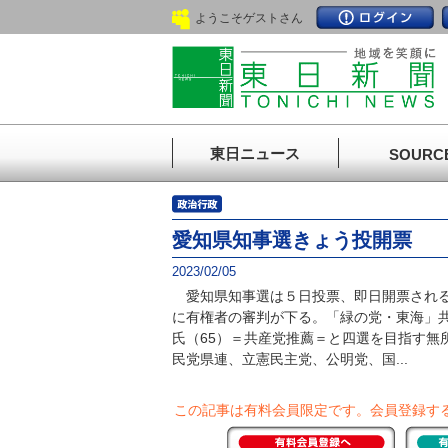
ようこそゲストさん
東日ニュース
SOURC
愛知県知事選きょう投開票
2023/02/05
愛知県知事選は５日投票、即日開票される
に有権者の審判が下る。「緑の党・東海」
氏（65）＝共産党推薦＝と四選を目指す無
民党県連、立憲民主党、公明党、国...
この記事は有料会員限定です。
会員登録す