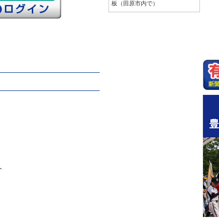
板（田原市内で）
へ