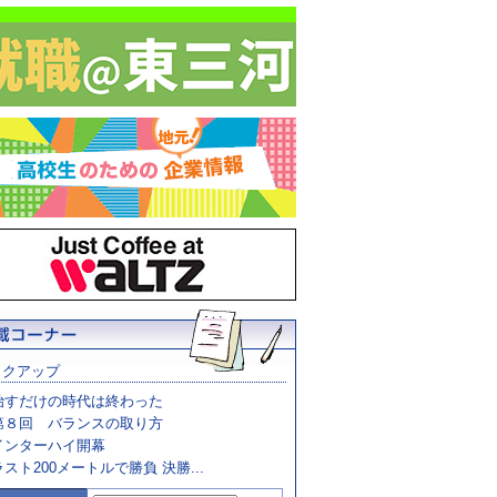
ックアップ
治すだけの時代は終わった
第８回 バランスの取り方
インターハイ開幕
ラスト200メートルで勝負 決勝...