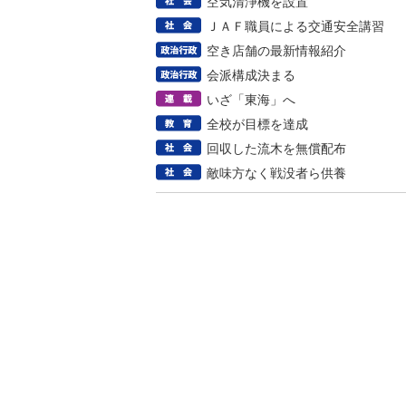
空気清浄機を設置
ＪＡＦ職員による交通安全講習
空き店舗の最新情報紹介
会派構成決まる
いざ「東海」へ
全校が目標を達成
回収した流木を無償配布
敵味方なく戦没者ら供養