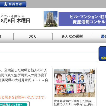
2026（令和8）年
8月6日 木曜日
みんなの選挙
過
E
求人
。立候補した現職と新人の６人
共同代表で無所属新人の尾形慶子
所属現職の大村秀章氏（62）＝自
ると続きをお読みいただけます。
愛知知事選に立候補した候補。
候補のポスターが張られた掲示