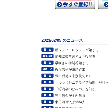
2023/02/05 のニュース
新シティドレッシング始まる
愛知県知事選きょう投開票
早咲きの梅開花始まる
桜丘男子が決勝進出
豊川稲荷東京別院でＰＲ
「つつじシニアライフ新聞」発行
「町内会のひみつ」を知る
豊川信金が金融教育
東三河 新たに334人