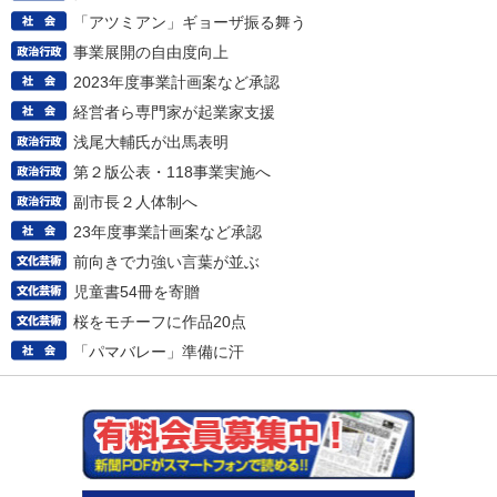
「アツミアン」ギョーザ振る舞う
事業展開の自由度向上
2023年度事業計画案など承認
経営者ら専門家が起業家支援
浅尾大輔氏が出馬表明
第２版公表・118事業実施へ
副市長２人体制へ
23年度事業計画案など承認
前向きで力強い言葉が並ぶ
児童書54冊を寄贈
桜をモチーフに作品20点
「パマバレー」準備に汗