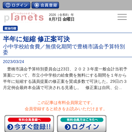
2026（令和8）年
8月7日 金曜日
半年に短縮 修正案可決
小中学校給食費／無償化期間で豊橋市議会予算特別
委
2023/03/24
豊橋市議会予算特別委員会は23日、２０２３年度一般会計当初予
算案について、市立小中学校の給食費を無料にする期間を１年から
半年に短縮する議員提案の修正案を賛成多数で可決した。29日の３
月定例会最終本会議で可決される見通し。 修正案は自民、公...
この記事は有料会員限定です。
会員登録すると続きをお読みいただけます。