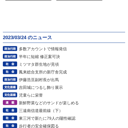
2023/03/24 のニュース
多数アカウントで情報発信
半年に短縮 修正案可決
ミツマタ群生地が見頃
鳳来総合支所の新庁舎完成
伊藤浩亘副村長が出馬
吉田城につるし飾り展示
児童らに栄誉
新鮮野菜などのサンドが楽しめる
三遠南信道最前線（下）
東三河で新たに79人の陽性確認
歩行者の安全確保図る