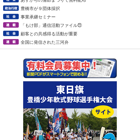
あすからの蒲郡まつりで無料配布
豊橋市が９団体採択
事業承継セミナー
「もけ部」通信活動ファイル㉑
顧客との共感得る活動が重要
全国に発信された三河弁