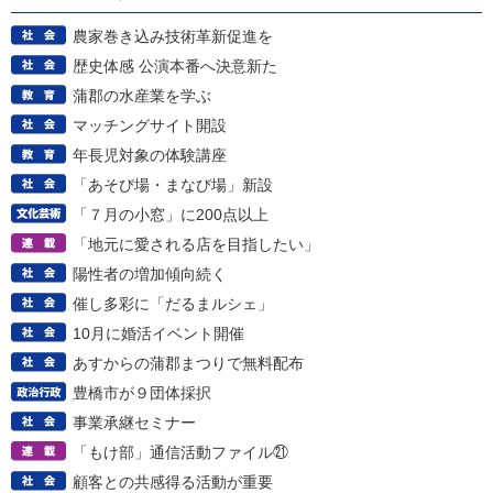
農家巻き込み技術革新促進を
歴史体感 公演本番へ決意新た
蒲郡の水産業を学ぶ
マッチングサイト開設
年長児対象の体験講座
「あそび場・まなび場」新設
「７月の小窓」に200点以上
「地元に愛される店を目指したい」
陽性者の増加傾向続く
催し多彩に「だるまルシェ」
10月に婚活イベント開催
あすからの蒲郡まつりで無料配布
豊橋市が９団体採択
事業承継セミナー
「もけ部」通信活動ファイル㉑
顧客との共感得る活動が重要