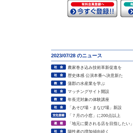
2023/07/28 のニュース
農家巻き込み技術革新促進を
歴史体感 公演本番へ決意新た
蒲郡の水産業を学ぶ
マッチングサイト開設
年長児対象の体験講座
「あそび場・まなび場」新設
「７月の小窓」に200点以上
「地元に愛される店を目指したい
陽性者の増加傾向続く