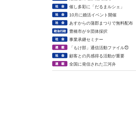
催し多彩に「だるまルシェ」
10月に婚活イベント開催
あすからの蒲郡まつりで無料配布
豊橋市が９団体採択
事業承継セミナー
「もけ部」通信活動ファイル㉑
顧客との共感得る活動が重要
全国に発信された三河弁