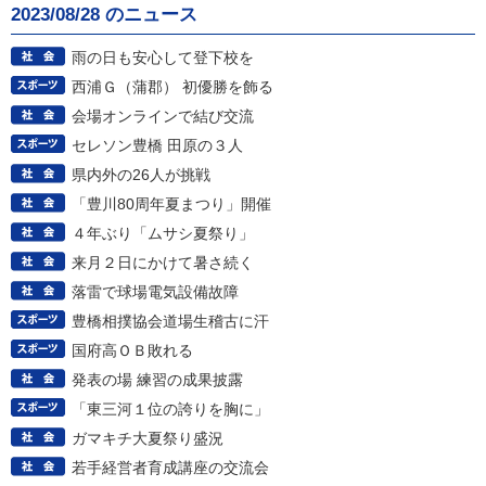
2023/08/28 のニュース
雨の日も安心して登下校を
西浦Ｇ（蒲郡） 初優勝を飾る
会場オンラインで結び交流
セレソン豊橋 田原の３人
県内外の26人が挑戦
「豊川80周年夏まつり」開催
４年ぶり「ムサシ夏祭り」
来月２日にかけて暑さ続く
落雷で球場電気設備故障
豊橋相撲協会道場生稽古に汗
国府高ＯＢ敗れる
発表の場 練習の成果披露
「東三河１位の誇りを胸に」
ガマキチ大夏祭り盛況
若手経営者育成講座の交流会