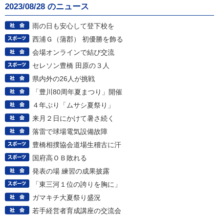
2023/08/28 のニュース
雨の日も安心して登下校を
西浦Ｇ（蒲郡） 初優勝を飾る
会場オンラインで結び交流
セレソン豊橋 田原の３人
県内外の26人が挑戦
「豊川80周年夏まつり」開催
４年ぶり「ムサシ夏祭り」
来月２日にかけて暑さ続く
落雷で球場電気設備故障
豊橋相撲協会道場生稽古に汗
国府高ＯＢ敗れる
発表の場 練習の成果披露
「東三河１位の誇りを胸に」
ガマキチ大夏祭り盛況
若手経営者育成講座の交流会