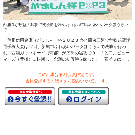
西浦Ｇが序盤の猛攻で初優勝を決めた（新城市ふれあいパークほうらい
で）
蒲郡信用金庫（がましん）杯２０２３第44回東三河少年軟式野球
選手権大会は27日、新城市ふれあいパークほうらいで決勝が行わ
れ、西浦ガッツボーイ（蒲郡）が序盤の猛攻で９―２と二川ピュー
マーズ（豊橋）に快勝し、念願の初優勝を飾った。 西浦Ｇは、...
この記事は有料会員限定です。
会員登録すると続きをお読みいただけます。