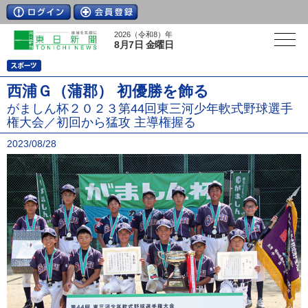
2026（令和8）年
8月7日 金曜日
西浦Ｇ（蒲郡） 初優勝を飾る
がましん杯２０２３第44回東三河少年軟式野球選手
権大会／初回から猛攻 主導権握る
2023/08/28