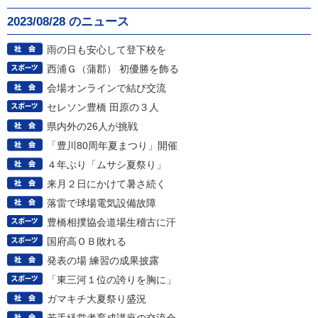
2023/08/28 のニュース
雨の日も安心して登下校を
西浦Ｇ（蒲郡） 初優勝を飾る
会場オンラインで結び交流
セレソン豊橋 田原の３人
県内外の26人が挑戦
「豊川80周年夏まつり」開催
４年ぶり「ムサシ夏祭り」
来月２日にかけて暑さ続く
落雷で球場電気設備故障
豊橋相撲協会道場生稽古に汗
国府高ＯＢ敗れる
発表の場 練習の成果披露
「東三河１位の誇りを胸に」
ガマキチ大夏祭り盛況