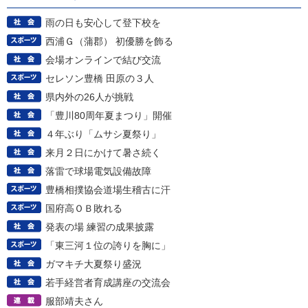
雨の日も安心して登下校を
西浦Ｇ（蒲郡） 初優勝を飾る
会場オンラインで結び交流
セレソン豊橋 田原の３人
県内外の26人が挑戦
「豊川80周年夏まつり」開催
４年ぶり「ムサシ夏祭り」
来月２日にかけて暑さ続く
落雷で球場電気設備故障
豊橋相撲協会道場生稽古に汗
国府高ＯＢ敗れる
発表の場 練習の成果披露
「東三河１位の誇りを胸に」
ガマキチ大夏祭り盛況
若手経営者育成講座の交流会
服部靖夫さん