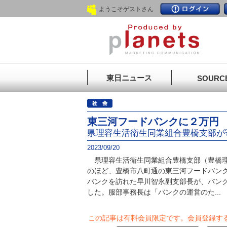
ようこそゲストさん
東日ニュース
SOURC
東三河フードバンクに２万円
県理容生活衛生同業組合豊橋支部が
2023/09/20
県理容生活衛生同業組合豊橋支部（豊橋理
のほど、豊橋市八町通の東三河フードバン
バンクを訪れた早川智永副支部長が、バン
した。服部事務長は「バンクの運営のた...
この記事は有料会員限定です。
会員登録す