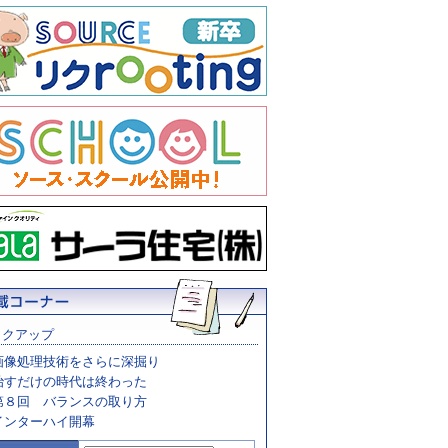
ックアップ
画像処理技術をさらに深掘り
治すだけの時代は終わった
第８回 バランスの取り方
インターハイ開幕