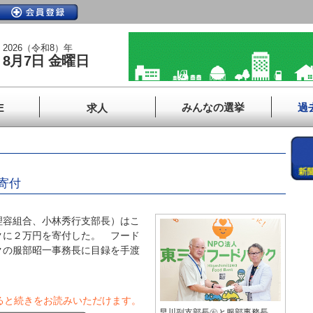
2026（令和8）年
8月7日 金曜日
みんなの選挙
過
E
求人
寄付
容組合、小林秀行支部長）はこ
クに２万円を寄付した。 フード
クの服部昭一事務長に目録を手渡
ると続きをお読みいただけます。
早川副支部長㊨と服部事務長