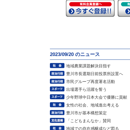
2023/09/20 のニュース
地域農業課題解決目指す
豊川市長選期日前投票所設置へ
市民グループ再度署名活動
出場選手ら活躍を誓う
少年野球中日本大会で優勝に貢献
女性の社会、地域進出考える
豊川市が基本構想策定
「こどもまんなか」賛同
地域での存在感醸成など図る