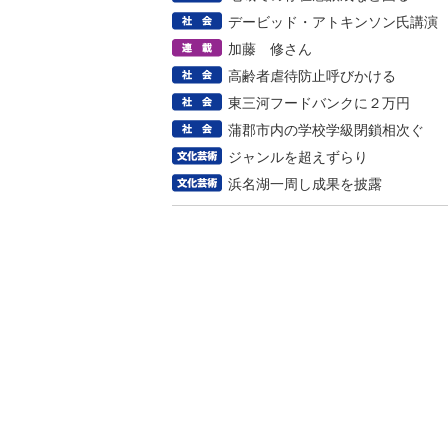
デービッド・アトキンソン氏講演
加藤 修さん
高齢者虐待防止呼びかける
東三河フードバンクに２万円
蒲郡市内の学校学級閉鎖相次ぐ
ジャンルを超えずらり
浜名湖一周し成果を披露